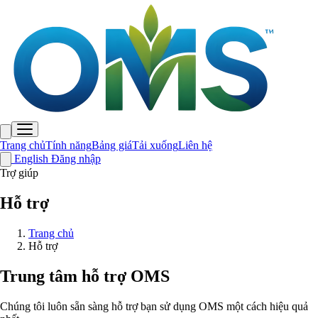
Trang chủ
Tính năng
Bảng giá
Tải xuống
Liên hệ
English
Đăng nhập
Trang chủ
Trợ giúp
Tính năng
Bảng giá
Tải xuống
Liên hệ
English
Đăng nhập
Hỗ trợ
Trang chủ
Hỗ trợ
Trung tâm hỗ trợ OMS
Chúng tôi luôn sẵn sàng hỗ trợ bạn sử dụng OMS một cách hiệu quả